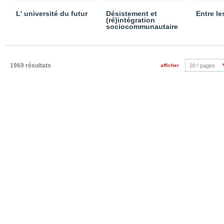
L' université du futur
Désistement et
Entre le
(ré)intégration
sociocommunautaire
1969 résultats
afficher
20 / pages