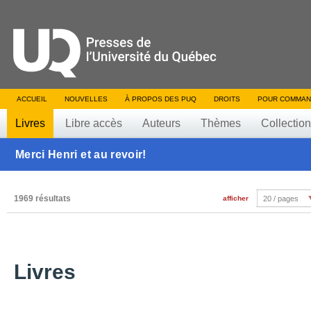
ACCUEIL
NOUVELLES
À PROPOS DES PUQ
DROITS
POUR COMMAN
Livres
Libre accès
Auteurs
Thèmes
Collectio
Merci Henri et au revoir!
1969 résultats
afficher
20 / pages
Livres