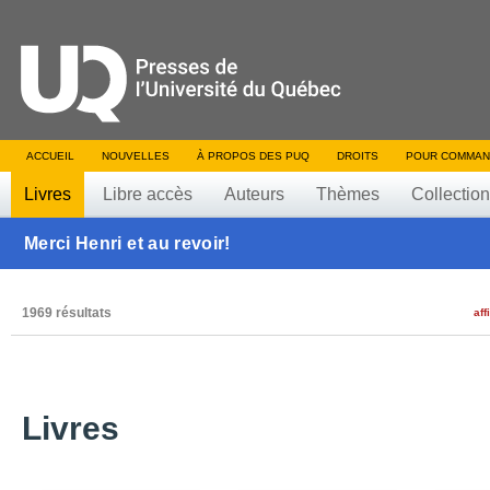
ACCUEIL
NOUVELLES
À PROPOS DES PUQ
DROITS
POUR COMMAN
Livres
Libre accès
Auteurs
Thèmes
Collectio
Merci Henri et au revoir!
1969 résultats
aff
Livres