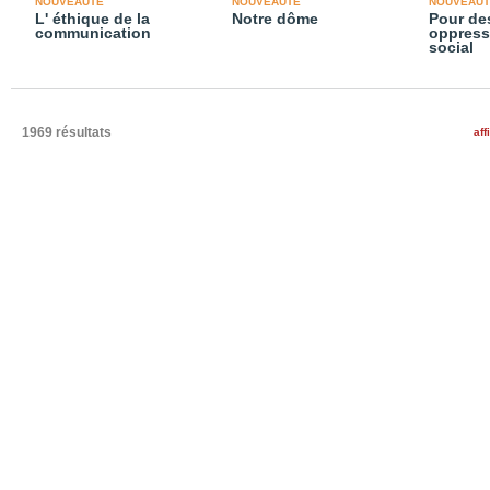
NOUVEAUTÉ
NOUVEAUTÉ
NOUVEAUT
L' éthique de la
Notre dôme
Pour des
communication
oppressi
social
1969 résultats
aff