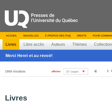
ACCUEIL
NOUVELLES
À PROPOS DES PUQ
DROITS
POUR COMMAN
Livres
Libre accès
Auteurs
Thèmes
Collectio
Merci Henri et au revoir!
1
1969 résultats
afficher
20 / pages
Livres