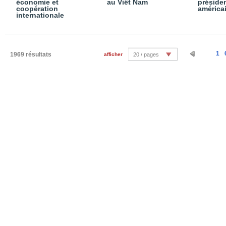
économie et
au Viêt Nam
présiden
coopération
américa
internationale
1
1969 résultats
afficher
20 / pages