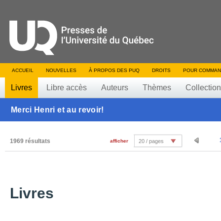
ACCUEIL
NOUVELLES
À PROPOS DES PUQ
DROITS
POUR COMMAN
Livres
Libre accès
Auteurs
Thèmes
Collectio
Merci Henri et au revoir!
1969 résultats
afficher
20 / pages
Livres