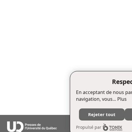
Respec
En acceptant de nous par
navigation, vous...
Plus
Rejeter tout
Édifice Fleurie, 480, de La Chapell
Propulsé par
Tél. : (418) 657-4399 Téléc. : (418