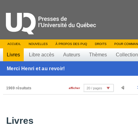
ACCUEIL
NOUVELLES
À PROPOS DES PUQ
DROITS
POUR COMMAN
Livres
Libre accès
Auteurs
Thèmes
Collectio
Merci Henri et au revoir!
1969 résultats
afficher
20 / pages
Livres