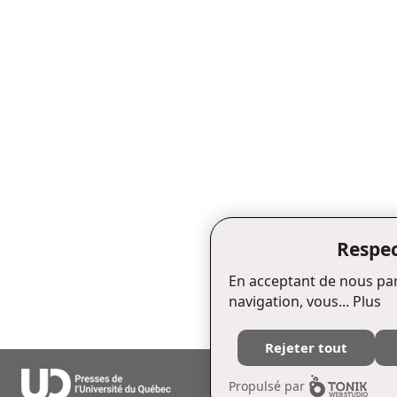
Respec
En acceptant de nous par
navigation, vous...
Plus
Rejeter tout
Édifice Fleurie, 480, de La Chapell
Propulsé par
Tél. : (418) 657-4399 Téléc. : (418