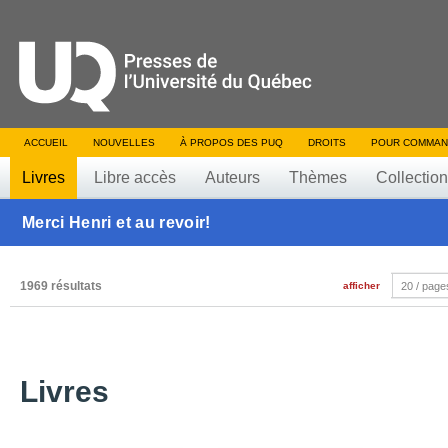
ACCUEIL
NOUVELLES
À PROPOS DES PUQ
DROITS
POUR COMMAN
Livres
Libre accès
Auteurs
Thèmes
Collectio
Merci Henri et au revoir!
1969 résultats
afficher
20 / page
Livres