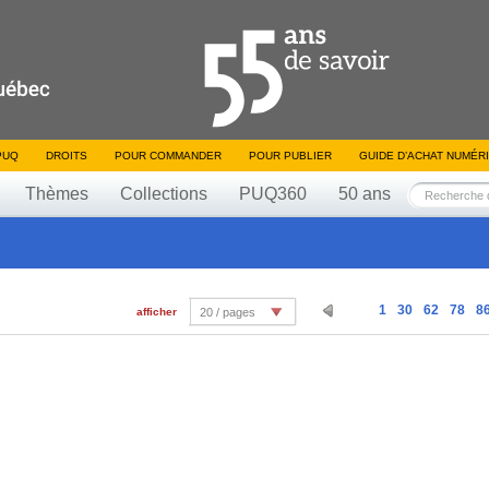
PUQ
DROITS
POUR COMMANDER
POUR PUBLIER
GUIDE D’ACHAT NUMÉR
Thèmes
Collections
PUQ360
50 ans
1
30
62
78
8
afficher
20 / pages