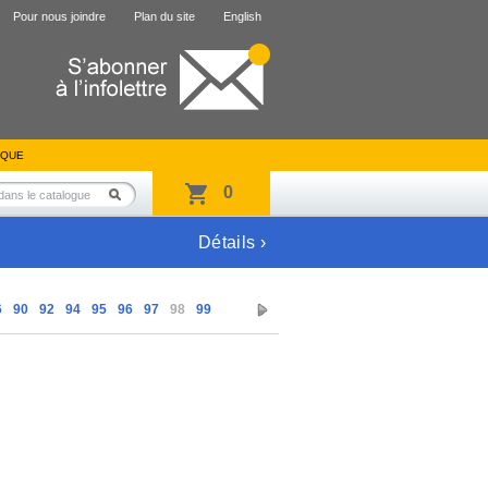
Pour nous joindre
Plan du site
English
IQUE
0
Détails ›
6
90
92
94
95
96
97
98
99