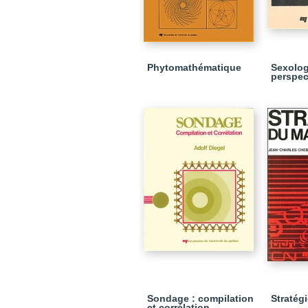
Phytomathématique
Sexolog
perspec
Sondage : compilation
Stratég
et corrélation