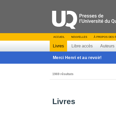
ACCUEIL
NOUVELLES
À PROPOS DES 
Livres
Libre accès
Auteurs
Merci Henri et au revoir!
1969 résultats
Livres