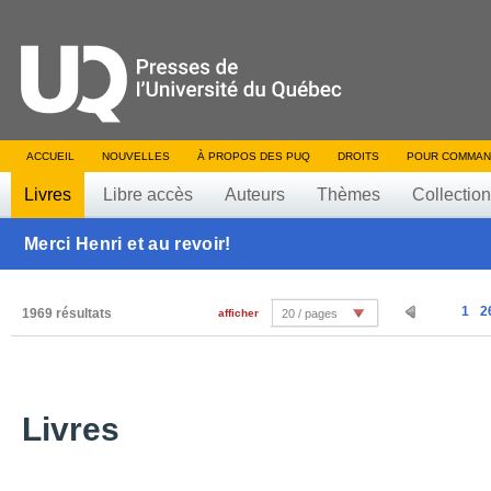
ACCUEIL
NOUVELLES
À PROPOS DES PUQ
DROITS
POUR COMMAN
Livres
Libre accès
Auteurs
Thèmes
Collectio
Merci Henri et au revoir!
1
2
1969 résultats
afficher
20 / pages
Livres