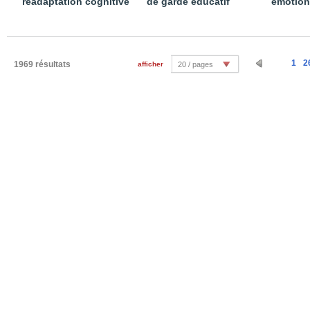
réadaptation cognitive
de garde éducatif
émotion
1
2
1969 résultats
afficher
20 / pages