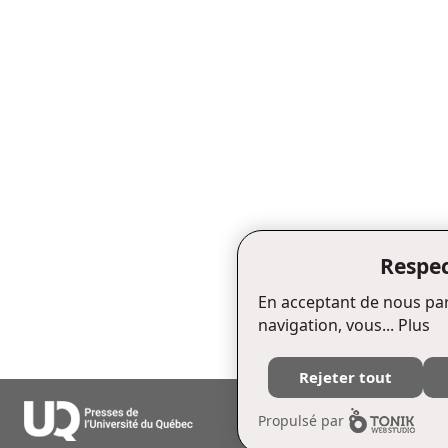
Respec
En acceptant de nous par
navigation, vous...
Plus
Rejeter tout
Édifice Fleurie, 480, de La Chapell
Propulsé par
Tél. : (418) 657-4399 Téléc. : (418