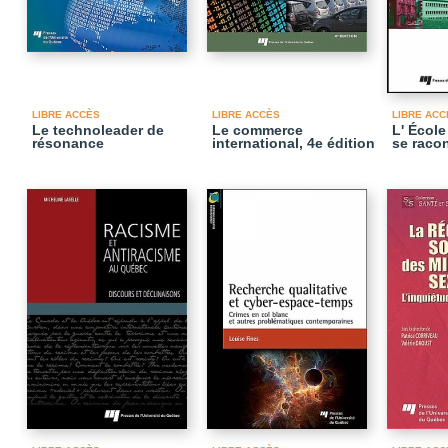
LIBRE ACCÈS
LIBRE ACCÈS
LIBRE ACC
Le technoleader de
Le commerce
L' Écol
résonance
international, 4e édition
se raco