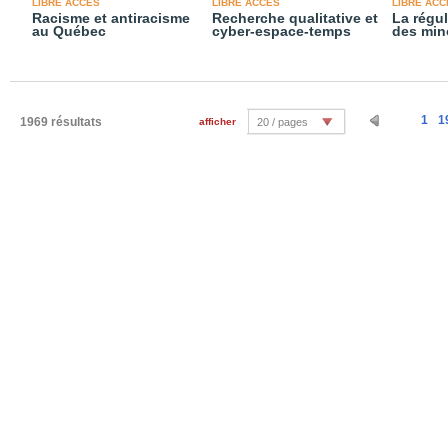
LIBRE ACCÈS
LIBRE ACCÈS
LIBRE ACC
Racisme et antiracisme
Recherche qualitative et
La régul
au Québec
cyber-espace-temps
des min
1
1
1969 résultats
afficher
20 / pages