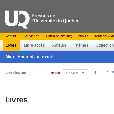
ACCUEIL
NOUVELLES
À PROPOS DES PUQ
DROITS
POUR COMMAN
Livres
Libre accès
Auteurs
Thèmes
Collectio
Merci Henri et au revoir!
1
1
1969 résultats
afficher
20 / pages
Livres