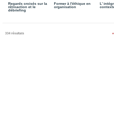
Regards croisés sur la
Former à l'éthique en
L’ intég
rétroaction et le
organisation
context
débriefing
334 résultats
a