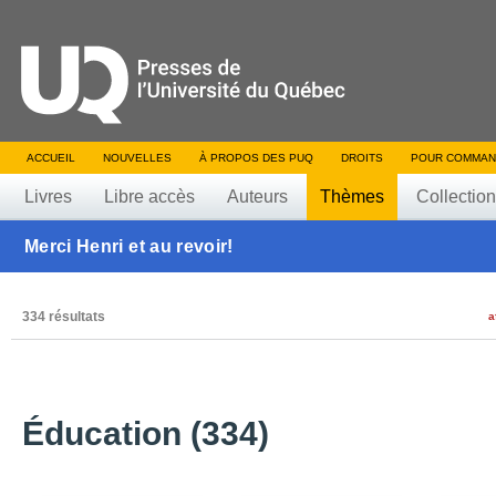
ACCUEIL
NOUVELLES
À PROPOS DES PUQ
DROITS
POUR COMMAN
Livres
Libre accès
Auteurs
Thèmes
Collectio
Merci Henri et au revoir!
334 résultats
a
Éducation (334)