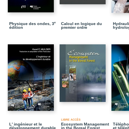
e
Physique des ondes, 3
Calcul en logique du
Hydraul
édition
premier ordre
hydrolog
LIBRE ACCÈS
L' ingénieur et le
Ecosystem Management
Télépho
développement durable
in the Boreal Forest
et télép