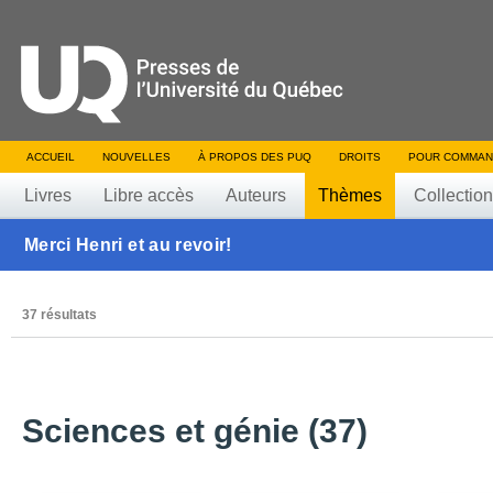
ACCUEIL
NOUVELLES
À PROPOS DES PUQ
DROITS
POUR COMMAN
Livres
Libre accès
Auteurs
Thèmes
Collectio
Merci Henri et au revoir!
37 résultats
Sciences et génie (37)