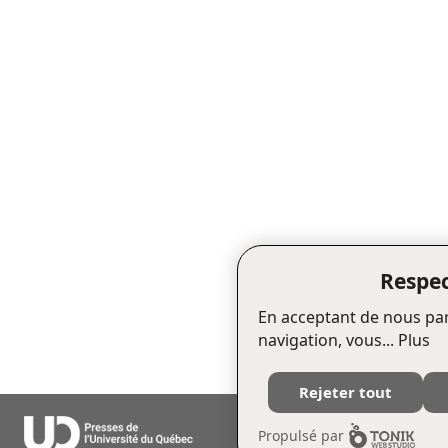
Respec
En acceptant de nous par
navigation, vous...
Plus
Rejeter tout
Édifice Fleurie, 480, de La Chapell
Propulsé par
Tél. : (418) 657-4399 Téléc. : (418