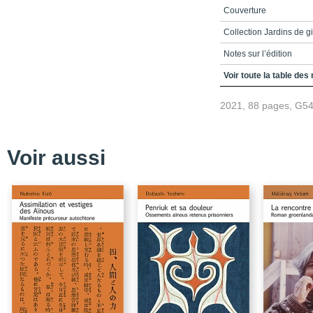
Couverture
Collection Jardins de g
Notes sur l’édition
Crédits
Voir toute la table des
Table des matières
2021, 88 pages, G5
Introduction
Le Yukon vu du « Dehor
Voir aussi
Un regard mitoyen
Un pont entre science e
Un espace insaisissabl
Des traces dans la tou
Notes de terrain pour l
Liste de montagne
Vers une méthodologie