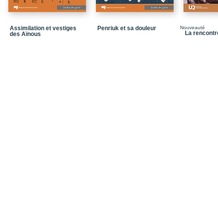
Les plus hauts objets
Le temps qu’il fait
Assimilation et vestiges
Penriuk et sa douleur
Nouveauté
Écorégions frontalières
La rencontr
des Aïnous
La marche au ruisseau
Seule à la base
Avant le sommeil
Lessive dans l’arrière-
Muet pour la saison sè
Temps
Exemple d’une soirée de
Marmottes des Rocheus
Survie des marmottes 
Carte topographique 1
Lecture cartographique
Toponymie