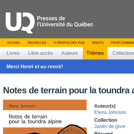
ACCUEIL
NOUVELLES
À PROPOS DES PUQ
DROITS
POUR COMMAN
Livres
Libre accès
Auteurs
Thèmes
Collectio
Merci Henri et au revoir!
Notes de terrain pour la toundra 
Auteur(s)
Elena Johnson
Collection
Jardin de givre
Résumé