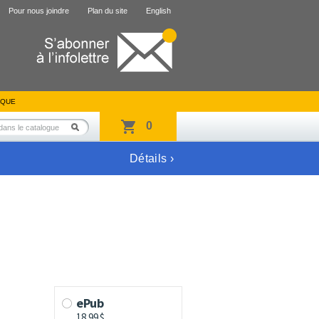
Pour nous joindre
Plan du site
English
IQUE
0
Détails ›