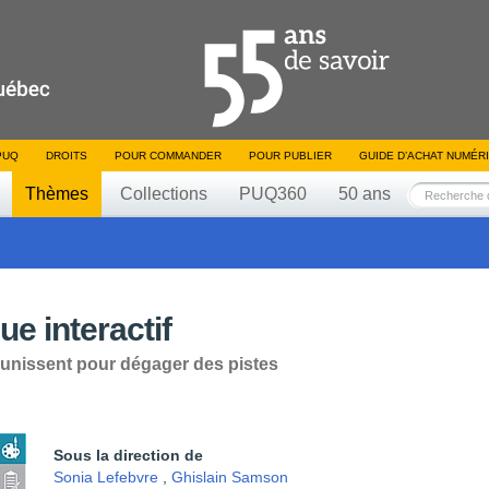
PUQ
DROITS
POUR COMMANDER
POUR PUBLIER
GUIDE D’ACHAT NUMÉR
Thèmes
Collections
PUQ360
50 ans
e interactif
'unissent pour dégager des pistes
Sous la direction de
Sonia Lefebvre
,
Ghislain Samson