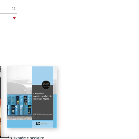
11
19
21
25
27
e
29
43
57
t
s
59
79
Le système scolaire