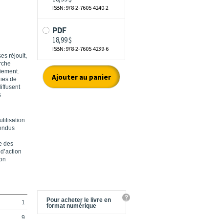
es réjouit,
erche
oiement.
gies de
iffusent
s
tilisation
rendus
ue des
d’action
ion
?
Pour acheter le livre en
1
format numérique
9