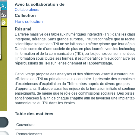
Avec la collaboration de
Collaborateurs
Collection
Hors collection
Résumé
L’arrivée massive des tableaux numériques interactifs (TNI) dans les class
interpelle, dérange. Sans grande surprise, il faut reconnaître que la rech
scientifique traitant des TNI ne se fait pas au même rythme que leur dépl
Dans le contexte d’une société de plus en plus tournée vers les technolo
l’information et de la communication (TIC), où les jeunes consomment et d
l’information sous toutes ses formes, il est impératif de mieux connaître le
répercussions du TNI sur l’enseignement et l’apprentissage.
Cet ouvrage propose des analyses et des réflexions visant à assurer une u
efficiente des TNI au primaire et au secondaire. Il présente des comptes 
d’expériences d’exploitation du TNI menées auprès de divers groupes
d’apprenants. Il aborde aussi les enjeux de la formation initiale et contin
enseignants, de même que le rôle des commissions scolaires. Des pistes 
sont énoncées à la fin de chaque chapitre afin de favoriser une implantat
harmonieuse du TNI dans les écoles.
Table des matières
Couverture
Remerciements