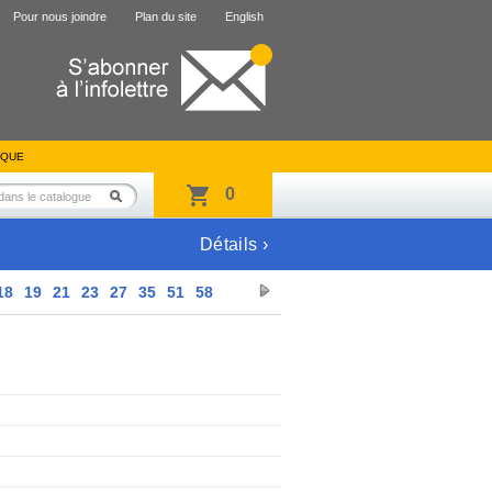
Pour nous joindre
Plan du site
English
IQUE
0
Détails ›
18
19
21
23
27
35
51
58