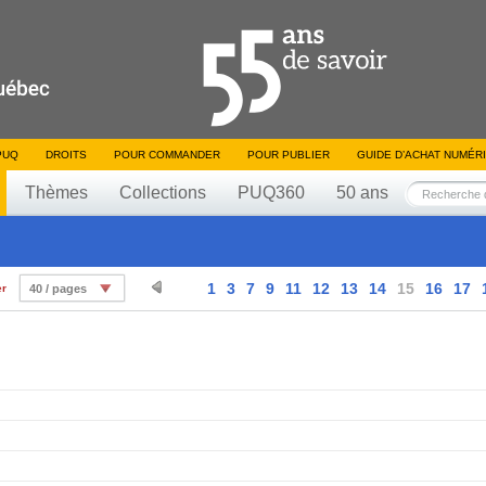
PUQ
DROITS
POUR COMMANDER
POUR PUBLIER
GUIDE D’ACHAT NUMÉR
Thèmes
Collections
PUQ360
50 ans
1
3
7
9
11
12
13
14
15
16
17
er
40 / pages