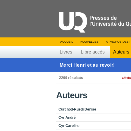
ACCUEIL
NOUVELLES
À PROPOS DES 
Livres
Libre accès
Auteurs
Merci Henri et au revoir!
2299 résultats
affich
Auteurs
Curchod-Ruedi Denise
Cyr André
Cyr Caroline