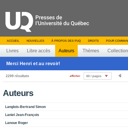
ACCUEIL
NOUVELLES
À PROPOS DES PUQ
DROITS
POUR COMMAN
Livres
Libre accès
Auteurs
Thèmes
Collectio
Merci Henri et au revoir!
2299 résultats
afficher
60 / pages
Auteurs
Langlois-Bertrand Simon
Laniel Jean-François
Lanoue Roger