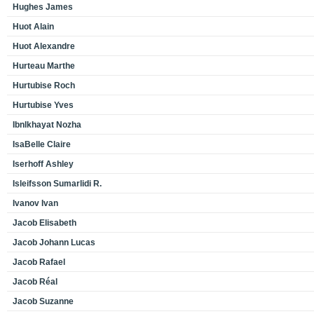
Hughes James
Huot Alain
Huot Alexandre
Hurteau Marthe
Hurtubise Roch
Hurtubise Yves
Ibnlkhayat Nozha
IsaBelle Claire
Iserhoff Ashley
Isleifsson Sumarlidi R.
Ivanov Ivan
Jacob Elisabeth
Jacob Johann Lucas
Jacob Rafael
Jacob Réal
Jacob Suzanne