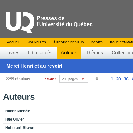
ACCUEIL
NOUVELLES
À PROPOS DES PUQ
DROITS
POUR COMMAN
Livres
Libre accès
Auteurs
Thèmes
Collectio
Merci Henri et au revoir!
1
20
36
2299 résultats
afficher
20 / pages
Auteurs
Hudon Michèle
Hue Olivier
Huffman† Shawn