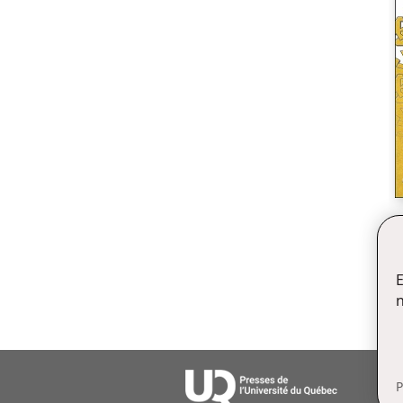
E
n
P