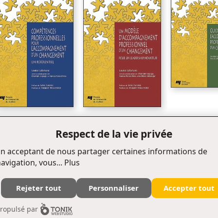
Compétences
Un modèle
Guide pour
Respect de la vie privée
professionnelles pour
d'accompagnement
l'accompagn
l'accompagnement d'un
professionnel d'un
professionne
changement
changement
changement
n acceptant de nous partager certaines informations de
avigation, vous...
Plus
Rejeter tout
Personnaliser
Accepter tout
Édifice Fleurie, 480, de La Chapelle, bureau F015, Québec (Québec) Canada G1K 0B6
ropulsé par
Tél. : (418) 657-4399 Téléc. : (418) 657-2096 puq@puq.ca