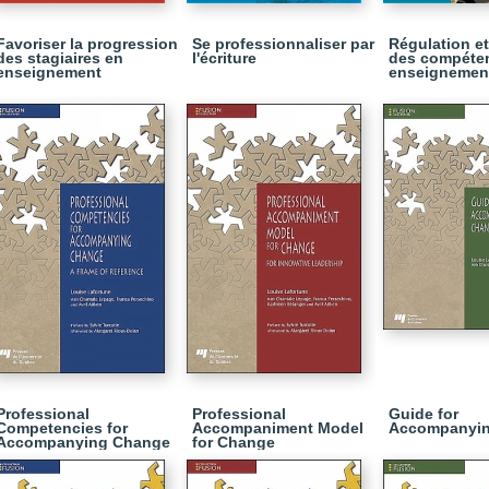
Favoriser la progression
Se professionnaliser par
Régulation et
des stagiaires en
l'écriture
des compéte
enseignement
enseignemen
Professional
Professional
Guide for
Competencies for
Accompaniment Model
Accompanyi
Accompanying Change
for Change