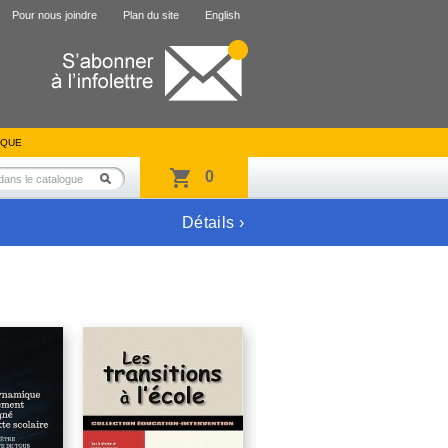
Pour nous joindre
Plan du site
English
IQUE
0
Détails ›