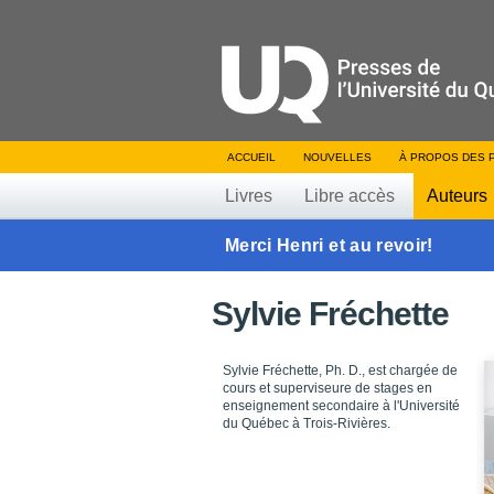
ACCUEIL
NOUVELLES
À PROPOS DES 
Livres
Libre accès
Auteurs
Merci Henri et au revoir!
Sylvie Fréchette
Sylvie Fréchette, Ph. D., est chargée de
cours et superviseure de stages en
enseignement secondaire à l'Université
du Québec à Trois-Rivières.