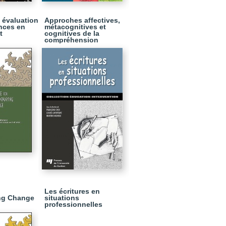
 évaluation
Approches affectives,
nces en
métacognitives et
t
cognitives de la
compréhension
Les écritures en
ng Change
situations
professionnelles