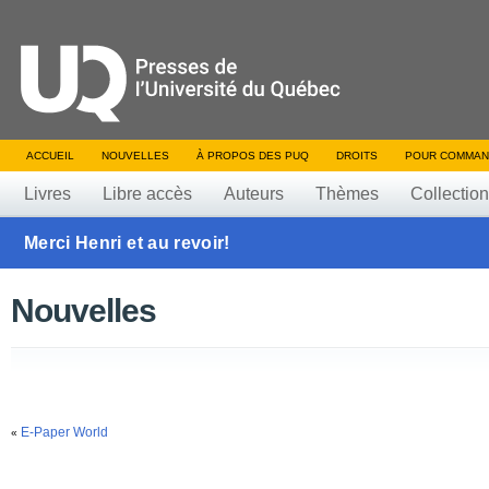
ACCUEIL
NOUVELLES
À PROPOS DES PUQ
DROITS
POUR COMMAN
Livres
Libre accès
Auteurs
Thèmes
Collectio
Merci Henri et au revoir!
Nouvelles
E-Paper World
«