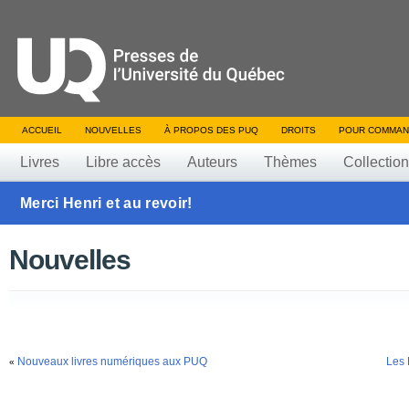
ACCUEIL
NOUVELLES
À PROPOS DES PUQ
DROITS
POUR COMMAN
Livres
Libre accès
Auteurs
Thèmes
Collectio
Merci Henri et au revoir!
Nouvelles
Nouveaux livres numériques aux PUQ
Les 
«