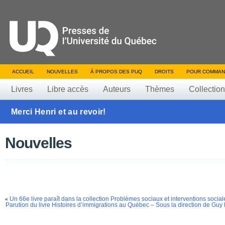
ACCUEIL
NOUVELLES
À PROPOS DES PUQ
DROITS
POUR COMMAN
Livres
Libre accès
Auteurs
Thèmes
Collectio
Merci Henri et au revoir!
Nouvelles
Un 66e livre paraît dans la collection Problèmes sociaux et interventions social
«
Parution du livre Histoires d’immigrations au Québec – Sous la direction de Gu