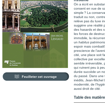
On a écrit en substan
consent en vue de sa
simple ? La conserva
traduit ou non, contr
relève pas du luxe in
suggère une réalité p
des hasards et des su
les forces de destruc
immobile, la récurre
un
habitus
patrimonia
espoir mais combatif,
prescience de l’aveni
cité, une place soit fa
collective par excell
semble irréversible, 
qui ruinent peu à pe
durée succède un nou
du passé. Dans une tr
Feuilleter cet ouvrage
inédits, Jean-Michel
modernité, de l’hygiè
aussi droit de cité.
Table des matièr