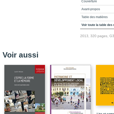
Couverture
Avant-propos
Table des matières
Introduction
Voir toute la table des
Partie I. Histoires
2013, 320 pages, G
Partie II. Combats
Partie III. Enjeux
Voir aussi
Conclusion : du matérie
patrimoine
Index
Quatrième couverture