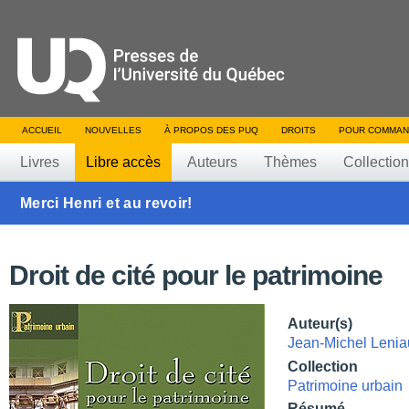
ACCUEIL
NOUVELLES
À PROPOS DES PUQ
DROITS
POUR COMMAN
Livres
Libre accès
Auteurs
Thèmes
Collectio
Merci Henri et au revoir!
Droit de cité pour le patrimoine
Auteur(s)
Jean-Michel Leni
Collection
Patrimoine urbain
Résumé