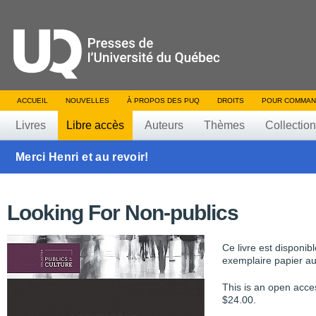
ACCUEIL
NOUVELLES
À PROPOS DES PUQ
DROITS
POUR COMMAN
Livres
Libre accès
Auteurs
Thèmes
Collectio
Merci Henri et au revoir!
Looking For Non-publics
Ce livre est disponib
exemplaire papier au
This is an open acce
$24.00.