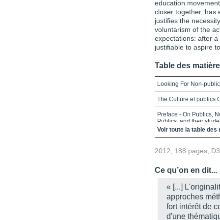
education movement, in
closer together, has
justifies the necessit
voluntarism of the ac
expectations: after a 
justifiable to aspire
Table des matièr
Looking For Non-publi
The Culture et publics 
Preface - On Publics, N
Publics, and their stud
Voir toute la table des
Contents
2012, 188 pages, D
List of Tables and Figu
Introduction - Looking 
Ce qu’on en dit...
In the same collection
« [...] L'origina
approches méth
fort intérêt de 
d'une thématiqu