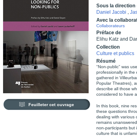
Sous la direction
Daniel Jacobi
,
Jas
Avec la collabora
Collaborateurs
Préface de
Elihu Katz and Da
Collection
Culture et publics
Résumé
“Non-public” was used
professionally in the
gathered in Villeurb
Popular Theatres), an
describe all those w
considered to have a 
Feuilleter cet ouvrage
In this book, nine r
these questions throu
dealing with various 
remains unanswered. 
non-participants but 
culture that is unfami