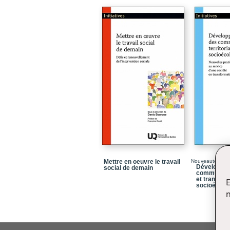
Mettre en oeuvre le travail
Nouveauté
Développe
social de demain
communauté
et transitio
E
socioécolo
n