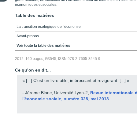
économiques et sociales.
Table des matières
La transition écologique de l'économie
Avant-propos
Bibliographie et références sur la Toile
Voir toute la table des matières
2012, 160 pages, G3545, ISBN 978-2-7605-3545-9
Ce qu’on en dit...
« [...] C'est un livre utile, intéressant et revigorant. [...] »
- Jérome Blanc, Université Lyon-2,
Revue internationale 
l'économie sociale, numéro 328, mai 2013