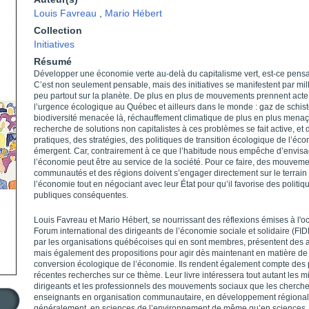
Louis Favreau
,
Mario Hébert
Collection
Initiatives
Résumé
Développer une économie verte au-delà du capitalisme vert, est-ce pens
C’est non seulement pensable, mais des initiatives se manifestent par mil
peu partout sur la planète. De plus en plus de mouvements prennent acte
l’urgence écologique au Québec et ailleurs dans le monde : gaz de schiste
biodiversité menacée là, réchauffement climatique de plus en plus menaça
recherche de solutions non capitalistes à ces problèmes se fait active, et 
pratiques, des stratégies, des politiques de transition écologique de l’éc
émergent. Car, contrairement à ce que l’habitude nous empêche d’envisa
l’économie peut être au service de la société. Pour ce faire, des mouveme
communautés et des régions doivent s’engager directement sur le terrain
l’économie tout en négociant avec leur État pour qu’il favorise des politiq
publiques conséquentes.
Louis Favreau et Mario Hébert, se nourrissant des réflexions émises à l'o
Forum international des dirigeants de l’économie sociale et solidaire (FI
par les organisations québécoises qui en sont membres, présentent des 
mais également des propositions pour agir dès maintenant en matière de
conversion écologique de l’économie. Ils rendent également compte des 
récentes recherches sur ce thème. Leur livre intéressera tout autant les mil
dirigeants et les professionnels des mouvements sociaux que les cherche
enseignants en organisation communautaire, en développement régional 
généralement, en sciences de l’environnement de même qu’en sciences