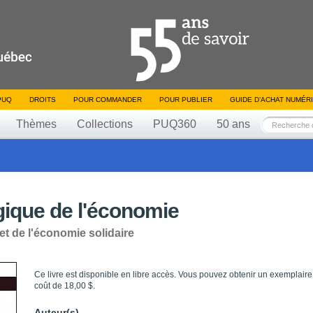
PUQ
DROITS
POUR COMMANDER
POUR PUBLIER
GUIDE D’ACHAT NUMÉR
Thèmes
Collections
PUQ360
50 ans
gique de l'économie
et de l'économie solidaire
Ce livre est disponible en libre accès. Vous pouvez obtenir un exemplaire
coût de 18,00 $.
Auteur(s)