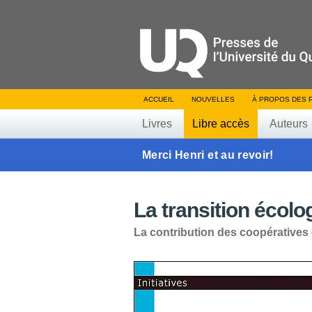
ACCUEIL
NOUVELLES
À PROPOS DES 
Livres
Libre accès
Auteurs
Merci Henri et au revoir!
La transition écolo
La contribution des coopératives 