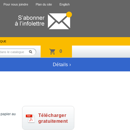
Pour nous joindre
Plan du site
English
IQUE
0
Détails ›
 papier au
Télécharger
gratuitement