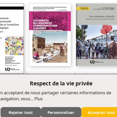
Nouveauté
Nouveauté
Les débuts du logement
Les communs culturels
communautaire à Québec
Respect de la vie privée
ment des
s territoriales
n
n acceptant de nous partager certaines informations de
gique
avigation, vous...
Plus
Rejeter tout
Personnaliser
Accepter tout