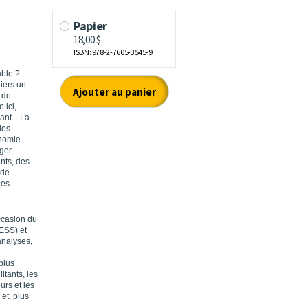
able ?
liers un
 de
 ici,
nt... La
des
onomie
ger,
nts, des
 de
ues
ccasion du
DESS) et
analyses,
plus
itants, les
urs et les
et, plus