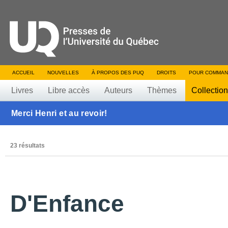
ACCUEIL
NOUVELLES
À PROPOS DES PUQ
DROITS
POUR COMMAN
Livres
Libre accès
Auteurs
Thèmes
Collectio
Merci Henri et au revoir!
23 résultats
D'Enfance