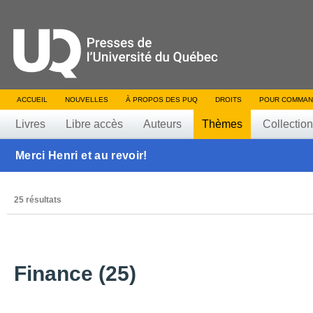
ACCUEIL
NOUVELLES
À PROPOS DES PUQ
DROITS
POUR COMMAN
Livres
Libre accès
Auteurs
Thèmes
Collectio
Merci Henri et au revoir!
25 résultats
Finance (25)