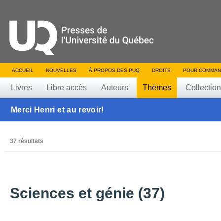
ACCUEIL
NOUVELLES
À PROPOS DES PUQ
DROITS
POUR COMMAN
Livres
Libre accès
Auteurs
Thèmes
Collectio
Merci Henri et au revoir!
37 résultats
Sciences et génie (37)