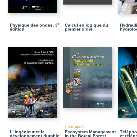
e
Physique des ondes, 3
Calcul en logique du
Hydraul
édition
premier ordre
hydrolog
LIBRE ACCÈS
L' ingénieur et le
Ecosystem Management
Télépho
développement durable
in the Boreal Forest
et télép