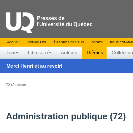
ACCUEIL
NOUVELLES
À PROPOS DES PUQ
DROITS
POUR COMMAN
Livres
Libre accès
Auteurs
Thèmes
Collectio
Merci Henri et au revoir!
72 résultats
Administration publique (72)