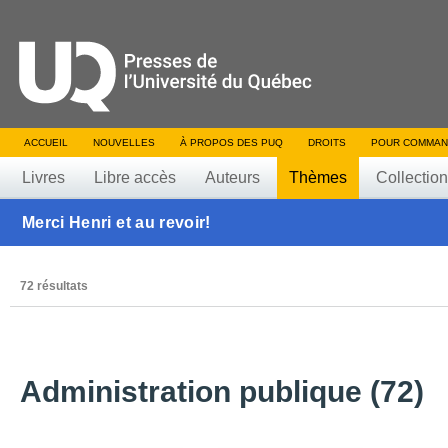
ACCUEIL
NOUVELLES
À PROPOS DES PUQ
DROITS
POUR COMMAN
Livres
Libre accès
Auteurs
Thèmes
Collectio
Merci Henri et au revoir!
72 résultats
Administration publique (72)