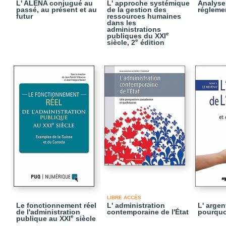
L' ALENA conjugué au
L' approche systémique
Analyse
passé, au présent et au
de la gestion des
réglemen
futur
ressources humaines
dans les
administrations
e
publiques du XXI
e
siècle, 2
édition
LIBRE ACCÈS
Le fonctionnement réel
L' administration
L' argent
de l'administration
contemporaine de l'État
pourquo
e
publique au XXI
siècle