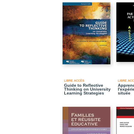
LIBRE ACCÈS
LIBRE AC
Guide to Reflective
Apprend
Thinking on University
l'expéri
Learning Strategies
située