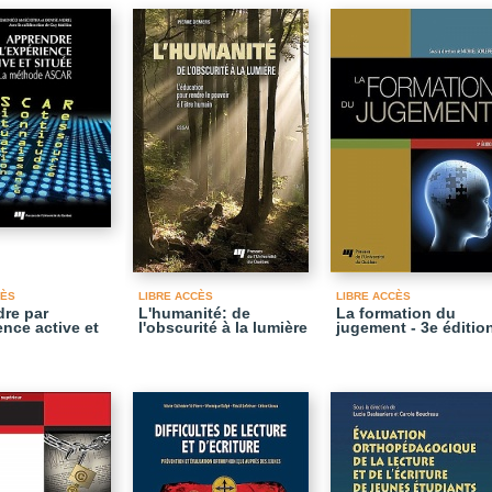
CÈS
LIBRE ACCÈS
LIBRE ACCÈS
re par
L'humanité: de
La formation du
ence active et
l'obscurité à la lumière
jugement - 3e éditio