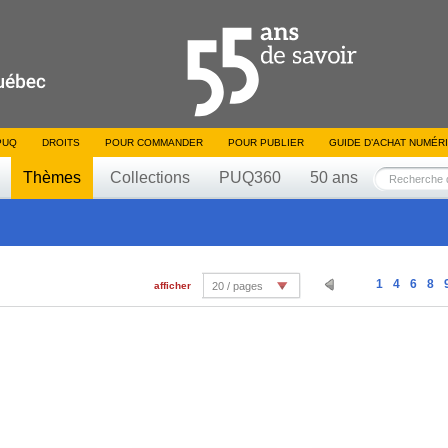
PUQ
DROITS
POUR COMMANDER
POUR PUBLIER
GUIDE D’ACHAT NUMÉR
Thèmes
Collections
PUQ360
50 ans
1
4
6
8
afficher
20 / pages