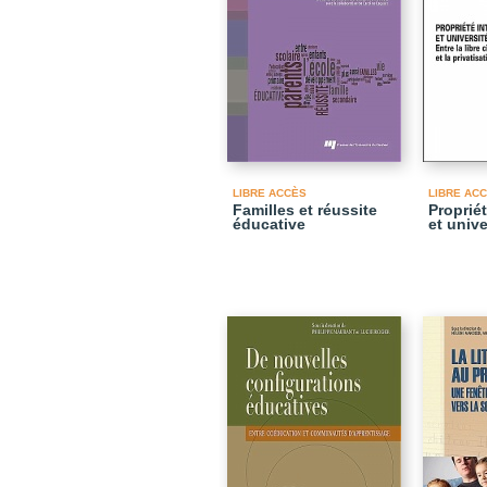
LIBRE ACCÈS
LIBRE AC
Familles et réussite
Propriét
éducative
et unive