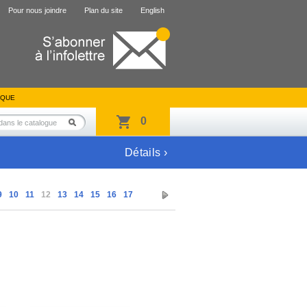
Pour nous joindre
Plan du site
English
IQUE
0
Détails ›
9
10
11
12
13
14
15
16
17