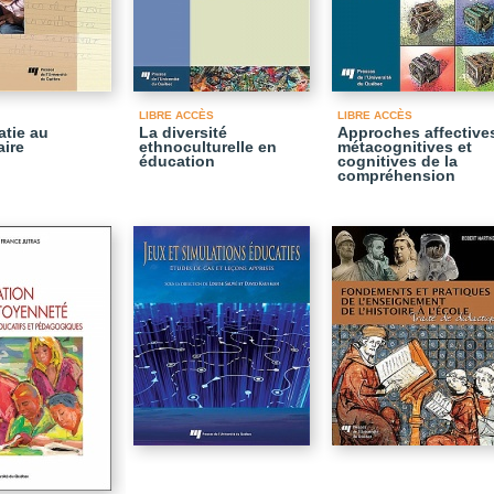
LIBRE ACCÈS
LIBRE ACCÈS
ratie au
La diversité
Approches affective
aire
ethnoculturelle en
métacognitives et
éducation
cognitives de la
compréhension