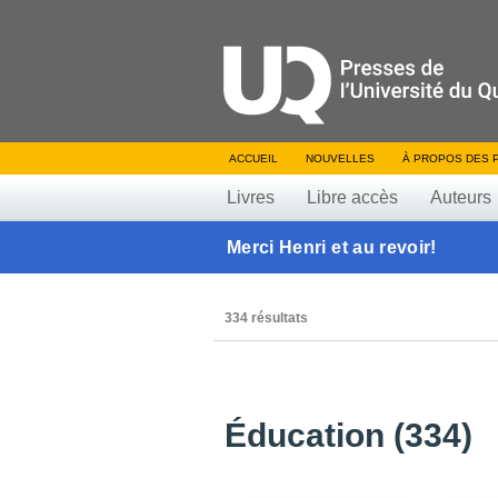
ACCUEIL
NOUVELLES
À PROPOS DES 
Livres
Libre accès
Auteurs
Merci Henri et au revoir!
334 résultats
Éducation (334)