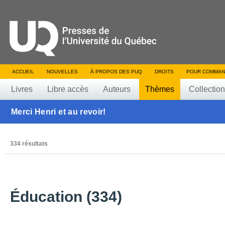
ACCUEIL
NOUVELLES
À PROPOS DES PUQ
DROITS
POUR COMMAN
Livres
Libre accès
Auteurs
Thèmes
Collectio
Merci Henri et au revoir!
334 résultats
Éducation (334)