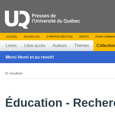
ACCUEIL
NOUVELLES
À PROPOS DES PUQ
DROITS
POUR COMMAN
Livres
Libre accès
Auteurs
Thèmes
Collectio
Merci Henri et au revoir!
51 résultats
Éducation - Reche