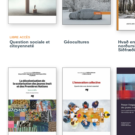
LIBRE ACCÈS
Question sociale et
Géocultures
Hvað er
citoyenneté
norðurs
Siðfræði