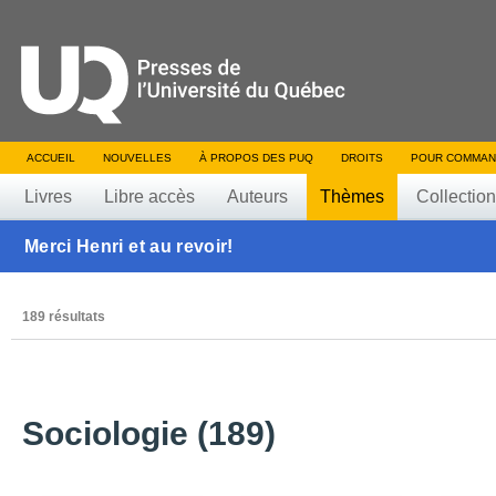
ACCUEIL
NOUVELLES
À PROPOS DES PUQ
DROITS
POUR COMMAN
Livres
Libre accès
Auteurs
Thèmes
Collectio
Merci Henri et au revoir!
189 résultats
Sociologie (189)