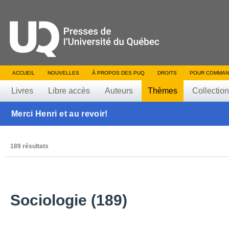
ACCUEIL
NOUVELLES
À PROPOS DES PUQ
DROITS
POUR COMMAN
Livres
Libre accès
Auteurs
Thèmes
Collectio
Merci Henri et au revoir!
189 résultats
Sociologie (189)