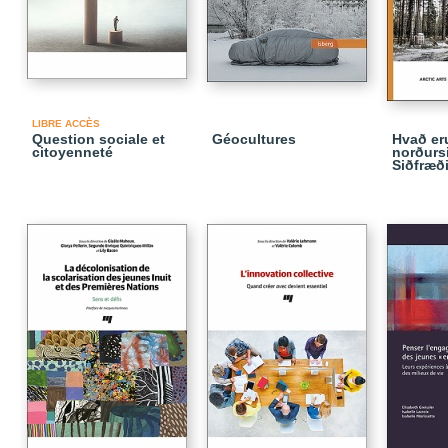
LIBRE ACCÈS
Question sociale et
Géocultures
Hvað er
citoyenneté
norðurs
Siðfræði