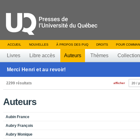
ACCUEIL
NOUVELLES
À PROPOS DES PUQ
DROITS
POUR COMMAN
Livres
Libre accès
Auteurs
Thèmes
Collectio
Merci Henri et au revoir!
2299 résultats
afficher
20 / 
Auteurs
Aubin France
Aubry François
Aubry Monique