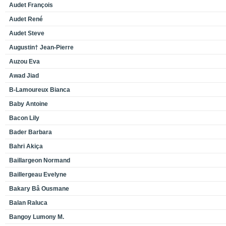
Audet François
Audet René
Audet Steve
Augustin† Jean-Pierre
Auzou Eva
Awad Jiad
B-Lamoureux Bianca
Baby Antoine
Bacon Lily
Bader Barbara
Bahri Akiça
Baillargeon Normand
Baillergeau Evelyne
Bakary Bâ Ousmane
Balan Raluca
Bangoy Lumony M.