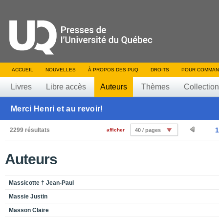
ACCUEIL
NOUVELLES
À PROPOS DES PUQ
DROITS
POUR COMMAN
Livres
Libre accès
Auteurs
Thèmes
Collectio
Merci Henri et au revoir!
1
2299 résultats
afficher
40 / pages
Auteurs
Massicotte † Jean-Paul
Massie Justin
Masson Claire