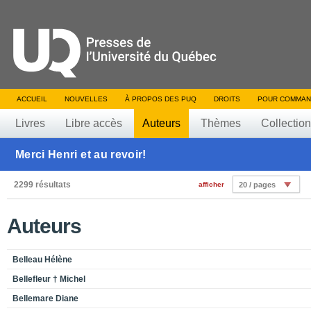
ACCUEIL
NOUVELLES
À PROPOS DES PUQ
DROITS
POUR COMMAN
Livres
Libre accès
Auteurs
Thèmes
Collectio
Merci Henri et au revoir!
2299 résultats
afficher
20 / pages
Auteurs
Belleau Hélène
Bellefleur † Michel
Bellemare Diane