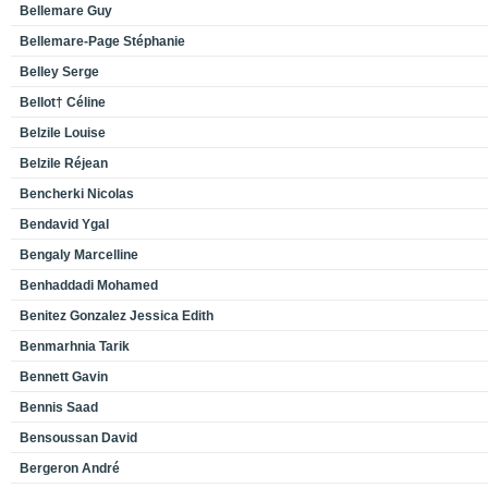
Bellemare Guy
Bellemare-Page Stéphanie
Belley Serge
Bellot† Céline
Belzile Louise
Belzile Réjean
Bencherki Nicolas
Bendavid Ygal
Bengaly Marcelline
Benhaddadi Mohamed
Benitez Gonzalez Jessica Edith
Benmarhnia Tarik
Bennett Gavin
Bennis Saad
Bensoussan David
Bergeron André