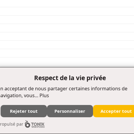
Respect de la vie privée
1
2
4
5
6
7
8
9
afficher
60 / pages
n acceptant de nous partager certaines informations de
avigation, vous...
Plus
Rejeter tout
Personnaliser
Accepter tout
Édifice Fleurie, 480, de La Chapelle, bureau F015, Québec (Québec) Canada G1K 0B6
ropulsé par
Tél. : (418) 657-4399 Téléc. : (418) 657-2096 puq@puq.ca