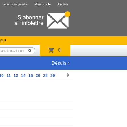
Pour nous joindre
Plan du site
English
IQUE
0
Détails ›
10
11
12
14
16
20
28
39