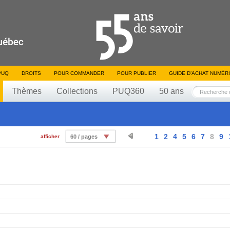
PUQ
DROITS
POUR COMMANDER
POUR PUBLIER
GUIDE D’ACHAT NUMÉR
Thèmes
Collections
PUQ360
50 ans
1
2
4
5
6
7
8
9
afficher
60 / pages