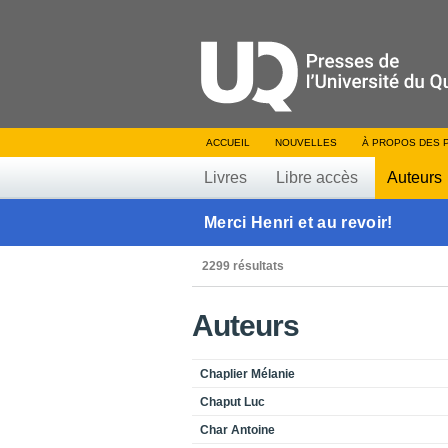
ACCUEIL
NOUVELLES
À PROPOS DES 
Livres
Libre accès
Auteurs
Merci Henri et au revoir!
2299 résultats
Auteurs
Chaplier Mélanie
Chaput Luc
Char Antoine