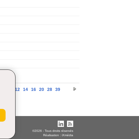
10
11
12
14
16
20
28
39
©2026 - Tous droits réservés
Réalisation :
iXmédia