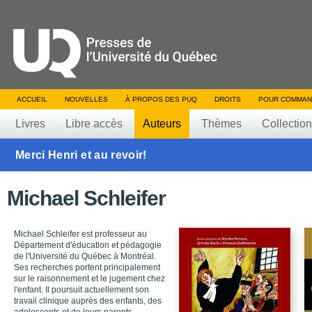
ACCUEIL
NOUVELLES
À PROPOS DES PUQ
DROITS
POUR COMMAN
Livres
Libre accès
Auteurs
Thèmes
Collectio
Merci Henri et au revoir!
Michael Schleifer
Michael Schleifer est professeur au
Département d'éducation et pédagogie
de l'Université du Québec à Montréal.
Ses recherches portent principalement
sur le raisonnement et le jugement chez
l'enfant. Il poursuit actuellement son
travail clinique auprès des enfants, des