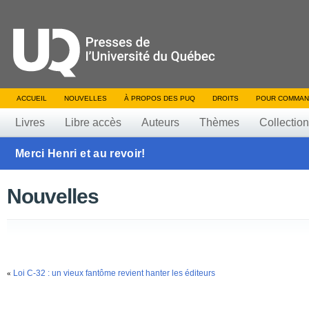
ACCUEIL
NOUVELLES
À PROPOS DES PUQ
DROITS
POUR COMMAN
Livres
Libre accès
Auteurs
Thèmes
Collectio
Merci Henri et au revoir!
Nouvelles
Loi C-32 : un vieux fantôme revient hanter les éditeurs
«