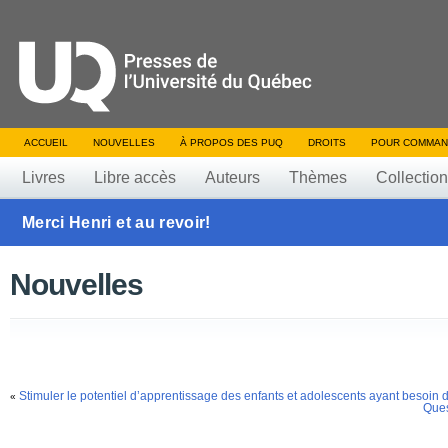
ACCUEIL
NOUVELLES
À PROPOS DES PUQ
DROITS
POUR COMMAN
Livres
Libre accès
Auteurs
Thèmes
Collectio
Merci Henri et au revoir!
Nouvelles
Stimuler le potentiel d’apprentissage des enfants et adolescents ayant besoin 
«
Ques