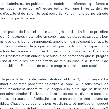
t de l’administration publique. Les modèles de référence que furent à
es laissent à penser qu’il existe bel et bien une limite au-delà de
ité, d’égalité et de fraternité sont pervertis. Pendant une bonne période
les trois quarts de son
rticipation de l’administration au progrès social. La finalité première
ectif. En d’autres mots, faire en sorte que les citoyens, tant dans leur
insi que dans leur environnement, améliorent durablement leur qualité
Or, les indicateurs de progrès social, quantitatifs pour la plupart, nous
action des besoins à combler. L’immixtion grandissante de l’État dans
tes irréalistes et fait oublier à beaucoup de personnes que le progrès
 social est le résultat des efforts de tout un chacun à l’intérieur de
ce publique. En dehors de cela, le progrès social est une utopie.
tage de la facture de l’administration publique. Qui doit payer? La
nder avec force pancartes et défilés à l’appui « Faisons payer les
 vont rapidement disparaître. Ce slogan d’un autre âge ne tient pas
son administration, l’individu ou l’entreprise exerce diverses fonctions
yen qui est aussi un bénéficiaire, parfois un usager et très souvent un
lics. Chacune de ces fonctions est distincte et implique un rapport
as baser les contributions au trésor public sur une telle grille?