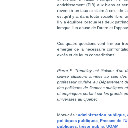
enrichissement (PIB) aux biens et ser
revenu à un taux similaire à celui de
est qu’il y a, dans toute société libre, 
Il y a équilibre lorsque les deux patrim
lorsque l’un abuse de l’autre et l’appauv
Ces quatre questions vont finir par tro
émerger de la nécessaire confrontatio
excès et de leurs contradictions.
Pierre P. Tremblay est titulaire d’un 
œuvré plusieurs années au sein des a
professeur titulaire au Département d
des politiques de finances publiques et
et empiriques portant sur les grands en
universités au Québec.
Mots-clés :
administration publique
,
politiques publiques
,
Presses de l'
publiques
,
trésor public
,
UQAM