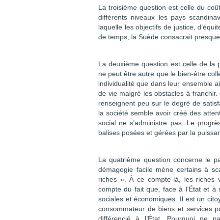
La troisième question est celle du coû
différents niveaux les pays scandinav
laquelle les objectifs de justice, d’équ
de temps, la Suède consacrait presque 
La deuxième question est celle de la pa
ne peut être autre que le bien-être coll
individualité que dans leur ensemble a
de vie malgré les obstacles à franchir. 
renseignent peu sur le degré de satisf
la société semble avoir créé des atten
social ne s’administre pas. Le progrès
balises posées et gérées par la puissan
La quatrième question concerne le par
démagogie facile mène certains à sca
riches ». À ce compte-là, les riches
compte du fait que, face à l’État et à 
sociales et économiques. Il est un cito
consommateur de biens et services pub
différencié à l’État. Pourquoi ne p