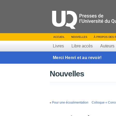
ACCUEIL
NOUVELLES
À PROPOS DES 
Livres
Libre accès
Auteurs
Merci Henri et au revoir!
Nouvelles
Pour une écoalimentation
Colloque « Concev
«