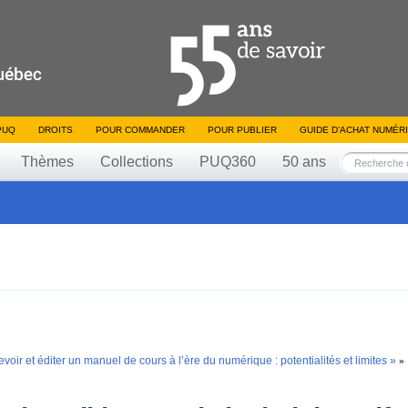
PUQ
DROITS
POUR COMMANDER
POUR PUBLIER
GUIDE D’ACHAT NUMÉR
Thèmes
Collections
PUQ360
50 ans
oir et éditer un manuel de cours à l’ère du numérique : potentialités et limites »
»