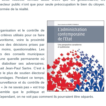
secteur public n’ont que pour seule préoccupation le bien du citoyen.
ormée de la réalité.
rganisation et le contrôle de
 critères utilisés pour ce faire
voritisme, voire la proximité
ence des décisions prises par
le moins, questionnables. Les
ts des conseils municipaux
d’une querelle permanente où
 diaboliser ses adversaires.
sait Jean-Paul Sartre. C’est à
re le plus de soutien électoral
s sondages. Pendant ce temps,
urveillance et du contrôle de
 « Je ne savais pas » est trop
semble que le politique et
e. Cependant, on ne voit pas comment ils pourraient être séparés.