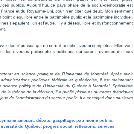
vices publics. Aujourd’hui, ce pays phare de la social-démocratie est
 la France et du Royaume-Uni, pour n’en citer que deux. Mon sentiment
un point d’équilibre entre le patrimoine public et le patrimoine individuel.
oines s’épaulent l’un et l’autre. Il y a déséquilibre et dysfonctionnement
rit.
uver des réponses qui ne seront ni définitives ni complètes. Elles vont
n des diverses philosophies politiques qui seront revenues de leurs
doctorat en science politique de l’Université de Montréal. Après avoir
dministrations publiques fédérale et québécoise, il est maintenant
e science politique de l’Université du Québec à Montréal. Spécialiste
 de la théorie de la décision, il a publié plusieurs ouvrages théoriques
jeux de l’administration du secteur public. Il a enseigné dans plusieurs
cynisme ambiant
,
débats
,
gaspillage
,
patrimoine public
,
Université du Québec
,
progrès social
,
réflexions
,
services