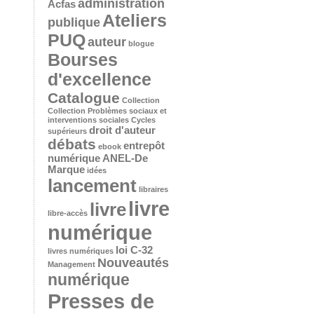
administration
Acfas
Ateliers
publique
PUQ
auteur
blogue
Bourses
d'excellence
Catalogue
Collection
Collection Problèmes sociaux et
interventions sociales
Cycles
droit d'auteur
supérieurs
débats
entrepôt
ebook
numérique ANEL-De
Marque
idées
lancement
libraires
livre
livre
libre-accès
numérique
loi C-32
livres numériques
Nouveautés
Management
numérique
Presses de