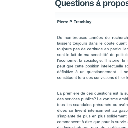
Questions à propos 
Pierre P. Tremblay
De nombreuses années de recherche 
laissent toujours dans le doute quan
toujours pas de certitude en particulie
sont le fait de ma sensibilité de polit
l’économie, la sociologie, l’histoire, l
peut que cette position intellectuelle 
définitive à un questionnement. Il 
constituent fera des convictions d’hie
La première de ces questions est la sui
des services publics? Le cynisme ambia
tous les scandales présumés ou avéré
élues se livrent intensément au gaspi
s’implante de plus en plus solidement 
commencent à dire que pour la survie et
d’administrateurs que de politiciens