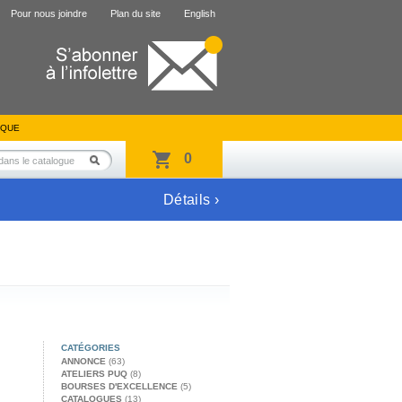
Pour nous joindre
Plan du site
English
IQUE
0
Détails ›
CATÉGORIES
ANNONCE
(63)
ATELIERS PUQ
(8)
BOURSES D'EXCELLENCE
(5)
CATALOGUES
(13)