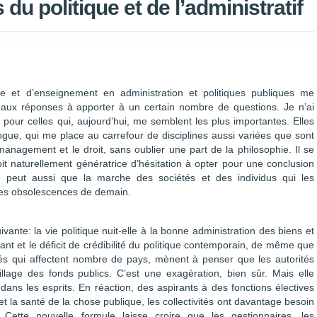
du politique et de l’administratif
et d’enseignement en administration et politiques publiques me
t aux réponses à apporter à un certain nombre de questions. Je n’ai
r pour celles qui, aujourd’hui, me semblent les plus importantes. Elles
ologue, qui me place au carrefour de disciplines aussi variées que sont
e management et le droit, sans oublier une part de la philosophie. Il se
soit naturellement génératrice d’hésitation à opter pour une conclusion
se peut aussi que la marche des sociétés et des individus qui les
r les obsolescences de demain.
vante: la vie politique nuit-elle à la bonne administration des biens et
nt et le déficit de crédibilité du politique contemporain, de même que
s qui affectent nombre de pays, mènent à penser que les autorités
llage des fonds publics. C’est une exagération, bien sûr. Mais elle
dans les esprits. En réaction, des aspirants à des fonctions électives
 la santé de la chose publique, les collectivités ont davantage besoin
. Cette nouvelle formule laisse croire que les gestionnaires, les