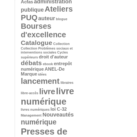
administration
Acfas
Ateliers
publique
PUQ
auteur
blogue
Bourses
d'excellence
Catalogue
Collection
Collection Problèmes sociaux et
interventions sociales
Cycles
droit d'auteur
supérieurs
débats
entrepôt
ebook
numérique ANEL-De
Marque
idées
lancement
libraires
livre
livre
libre-accès
numérique
loi C-32
livres numériques
Nouveautés
Management
numérique
Presses de