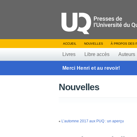
ACCUEIL
NOUVELLES
À PROPOS DES 
Livres
Libre accès
Auteurs
Merci Henri et au revoir!
Nouvelles
L’automne 2017 aux PUQ : un aperçu
«