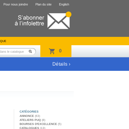
Pour nous joindre
Plan du site
English
IQUE
0
Détails ›
CATÉGORIES
ANNONCE
(63)
ATELIERS PUQ
(8)
BOURSES D'EXCELLENCE
(5)
CATALOGUES
(13)