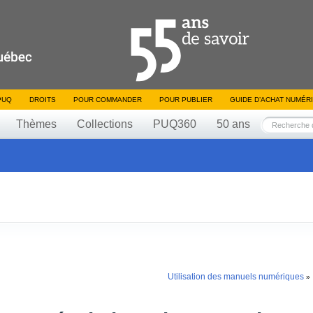
PUQ
DROITS
POUR COMMANDER
POUR PUBLIER
GUIDE D’ACHAT NUMÉR
Thèmes
Collections
PUQ360
50 ans
Utilisation des manuels numériques
»