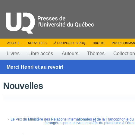
ACCUEIL
NOUVELLES
À PROPOS DES PUQ
DROITS
POUR COMMAN
Livres
Libre accès
Auteurs
Thèmes
Collectio
Merci Henri et au revoir!
Nouvelles
Le Prix du Ministère des Relations internationales et de la Francophonie du 
«
étrangères pour le livre Les défis du pluralisme à l’èr