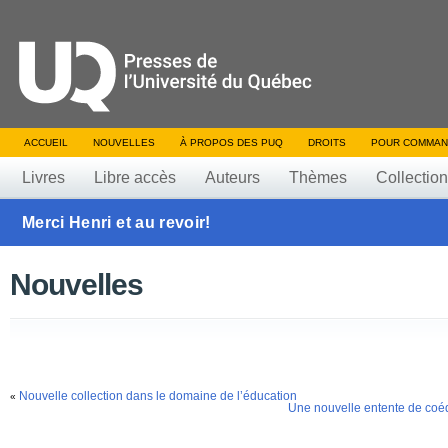
ACCUEIL
NOUVELLES
À PROPOS DES PUQ
DROITS
POUR COMMAN
Livres
Libre accès
Auteurs
Thèmes
Collectio
Merci Henri et au revoir!
Nouvelles
Nouvelle collection dans le domaine de l’éducation
«
Une nouvelle entente de coédi