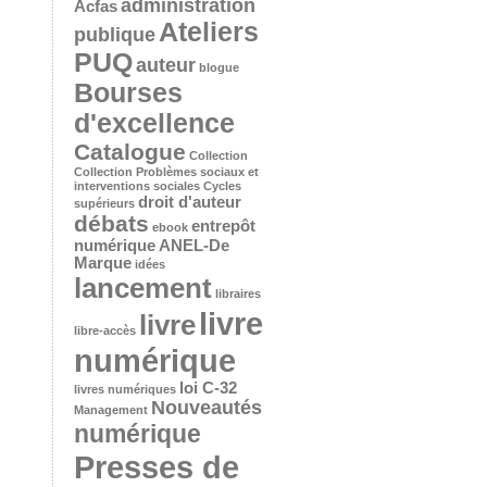
administration
Acfas
Ateliers
publique
PUQ
auteur
blogue
Bourses
d'excellence
Catalogue
Collection
Collection Problèmes sociaux et
interventions sociales
Cycles
droit d'auteur
supérieurs
débats
entrepôt
ebook
numérique ANEL-De
Marque
idées
lancement
libraires
livre
livre
libre-accès
numérique
loi C-32
livres numériques
Nouveautés
Management
numérique
Presses de