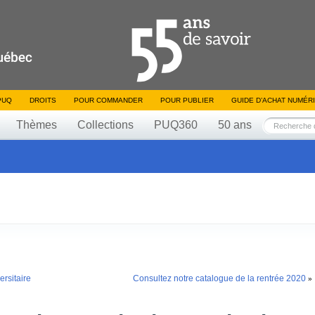
PUQ
DROITS
POUR COMMANDER
POUR PUBLIER
GUIDE D’ACHAT NUMÉR
Thèmes
Collections
PUQ360
50 ans
rsitaire
Consultez notre catalogue de la rentrée 2020
»