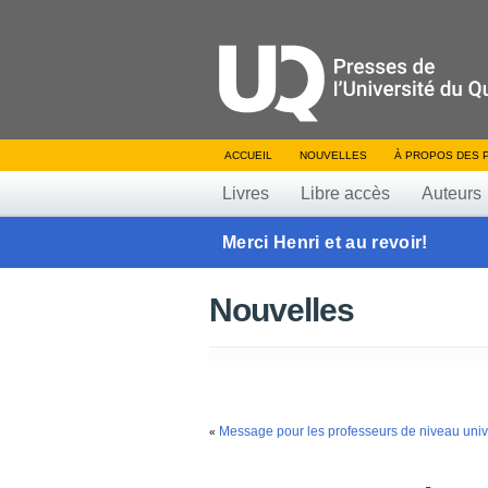
ACCUEIL
NOUVELLES
À PROPOS DES 
Livres
Libre accès
Auteurs
Merci Henri et au revoir!
Nouvelles
Message pour les professeurs de niveau unive
«