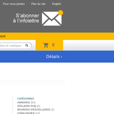
Pour nous joindre
Plan du site
English
IQUE
0
Détails ›
CATÉGORIES
ANNONCE
(63)
ATELIERS PUQ
(8)
BOURSES D'EXCELLENCE
(5)
CATALOGUES
(13)