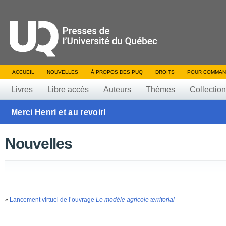
ACCUEIL
NOUVELLES
À PROPOS DES PUQ
DROITS
POUR COMMAN
Livres
Libre accès
Auteurs
Thèmes
Collectio
Merci Henri et au revoir!
Nouvelles
Lancement virtuel de l’ouvrage
Le modèle agricole territorial
«