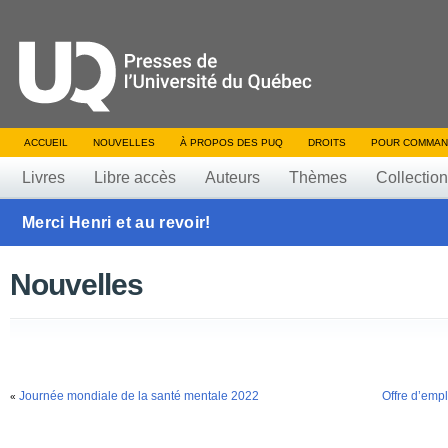
ACCUEIL
NOUVELLES
À PROPOS DES PUQ
DROITS
POUR COMMAN
Livres
Libre accès
Auteurs
Thèmes
Collectio
Merci Henri et au revoir!
Nouvelles
Journée mondiale de la santé mentale 2022
Offre d’emplo
«