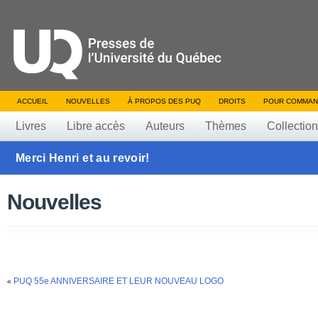
ACCUEIL
NOUVELLES
À PROPOS DES PUQ
DROITS
POUR COMMAN
Livres
Libre accès
Auteurs
Thèmes
Collectio
Merci Henri et au revoir!
Nouvelles
PUQ 55e ANNIVERSAIRE ET LEUR NOUVEAU LOGO
«