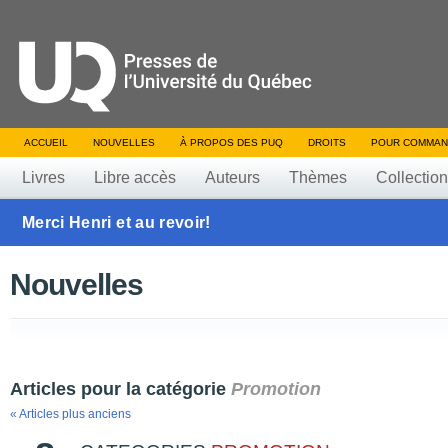
ACCUEIL
NOUVELLES
À PROPOS DES PUQ
DROITS
POUR COMMAN
Livres
Libre accès
Auteurs
Thèmes
Collectio
Merci Henri et au revoir!
Nouvelles
Articles pour la catégorie
Promotion
« Articles plus anciens