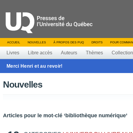
ACCUEIL
NOUVELLES
À PROPOS DES PUQ
DROITS
POUR COMMAN
Livres
Libre accès
Auteurs
Thèmes
Collectio
Merci Henri et au revoir!
Nouvelles
Articles pour le mot-clé ‘bibliothèque numérique’